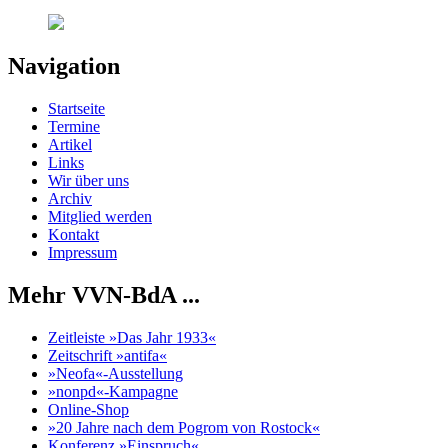
Navigation
Startseite
Termine
Artikel
Links
Wir über uns
Archiv
Mitglied werden
Kontakt
Impressum
Mehr VVN-BdA ...
Zeitleiste »Das Jahr 1933«
Zeitschrift »antifa«
»Neofa«-Ausstellung
»nonpd«-Kampagne
Online-Shop
»20 Jahre nach dem Pogrom von Rostock«
Konferenz »Einspruch«